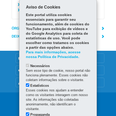
Solicitar Passe Livre Intermunicipal
Aviso de Cookies
Consultar linhas de transporte intermunicipal
Este portal utiliza cookies
essenciais para garantir seu
funcionamento, além de cookies do
ÓRGÃO RESPONSÁVEL
YouTube para exibição de vídeos e
do Google Analytics para coleta de
DEIXE SUA OPINIÃO
estatísticas de uso. Você pode
escolher como tratamos os cookies
a partir das opções abaixo.
Para mais informações, acesse
nossa Política de Privacidade.
DENUNCIE CORRUPÇÃO
Necessários
OUVIDORIA
Sem esse tipo de cookie, nosso portal não
funciona plenamente. Esses cookies não
coletam informações sobre o visitante.
MAPA DO SITE
Estatísticos
Esses cookies nos ajudam a entender
como os visitantes interagem com nosso
Navegação
site. As informações são coletadas
anonimamente, não identificam o
principal
visitante.
Propaganda