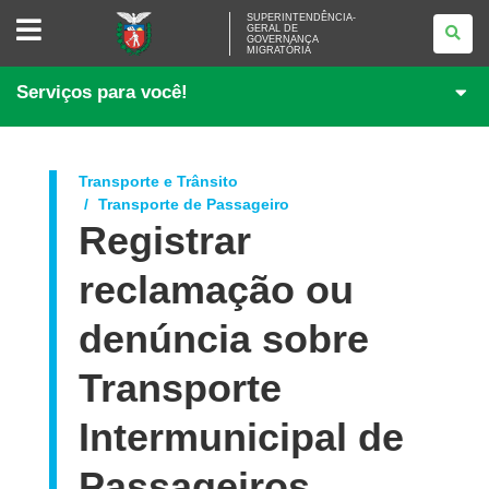
SUPERINTENDÊNCIA-
SUPERINTENDÊNCIA-
GERAL DE
GERAL
GOVERNANÇA
DE
MIGRATÓRIA
GOVERNANÇA
MIGRATÓRIA
Serviços para você!
Transporte e Trânsito
Transporte de Passageiro
Registrar
reclamação ou
denúncia sobre
Transporte
Intermunicipal de
Passageiros