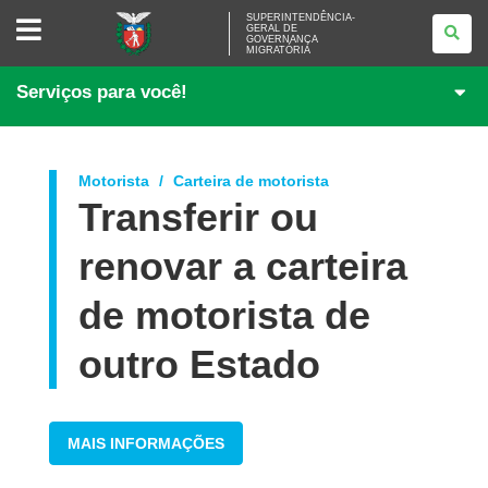
SUPERINTENDÊNCIA-
SUPERINTENDÊNCIA-
GERAL DE
GERAL
GOVERNANÇA
DE
MIGRATÓRIA
GOVERNANÇA
MIGRATÓRIA
Serviços para você!
Motorista
Carteira de motorista
Transferir ou
renovar a carteira
de motorista de
outro Estado
MAIS INFORMAÇÕES