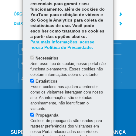
essenciais para garantir seu
funcionamento, além de cookies do
ÓRGÃO RESPONSÁVEL
YouTube para exibição de vídeos e
do Google Analytics para coleta de
DEIXE SUA OPINIÃO
estatísticas de uso. Você pode
escolher como tratamos os cookies
a partir das opções abaixo.
Para mais informações, acesse
nossa Política de Privacidade.
DENUNCIE CORRUPÇÃO
Necessários
OUVIDORIA
Sem esse tipo de cookie, nosso portal não
funciona plenamente. Esses cookies não
coletam informações sobre o visitante.
MAPA DO SITE
Estatísticos
Esses cookies nos ajudam a entender
como os visitantes interagem com nosso
Navegação
site. As informações são coletadas
anonimamente, não identificam o
principal
visitante.
Propaganda
Cookies de propaganda são usados para
AGÊNCIA DO MIGRANTE
rastrear preferências dos visitantes em
nosso Portal relacionadas com vídeos
SUPERINTENDÊNCIA-GERAL DE GOVERNANÇA