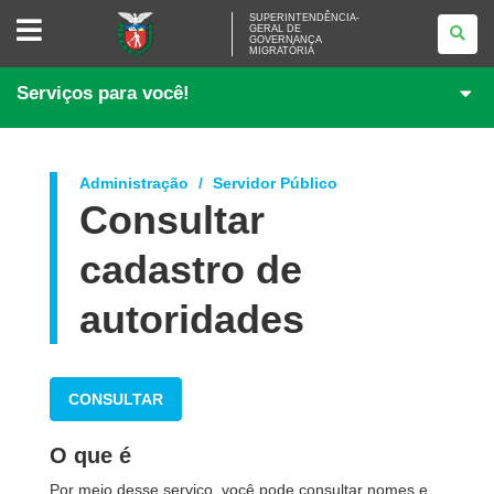
SUPERINTENDÊNCIA-
SUPERINTENDÊNCIA-
GERAL DE
GERAL
GOVERNANÇA
DE
MIGRATÓRIA
GOVERNANÇA
MIGRATÓRIA
Serviços para você!
Administração
Servidor Público
Consultar
cadastro de
autoridades
CONSULTAR
O que é
Por meio desse serviço, você pode consultar nomes e