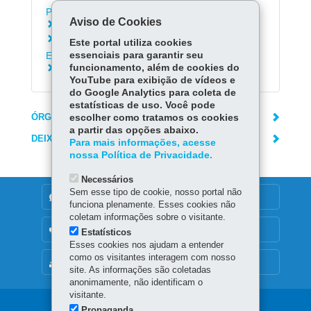
Professores
Aviso de Cookies
Acessar o Aula Paraná
Consultar Profissionais da Rede Estadual de
Este portal utiliza cookies
Ensino
essenciais para garantir seu
funcionamento, além de cookies do
Consultar Documentação Escolar
YouTube para exibição de vídeos e
do Google Analytics para coleta de
estatísticas de uso. Você pode
ÓRGÃO RESPONSÁVEL
escolher como tratamos os cookies
a partir das opções abaixo.
DEIXE SUA OPINIÃO
Para mais informações, acesse
nossa Política de Privacidade.
Necessários
Sem esse tipo de cookie, nosso portal não
DENUNCIE CORRUPÇÃO
funciona plenamente. Esses cookies não
coletam informações sobre o visitante.
OUVIDORIA
Estatísticos
Esses cookies nos ajudam a entender
como os visitantes interagem com nosso
MAPA DO SITE
site. As informações são coletadas
anonimamente, não identificam o
visitante.
Propaganda