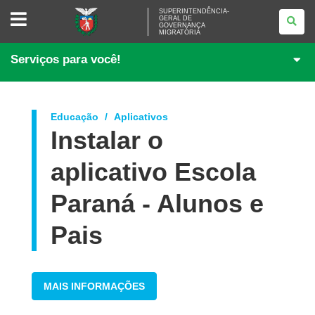
SUPERINTENDÊNCIA-
SUPERINTENDÊNCIA-
GERAL DE
GERAL
GOVERNANÇA
DE
MIGRATÓRIA
GOVERNANÇA
MIGRATÓRIA
Serviços para você!
Educação
Aplicativos
Instalar o
aplicativo Escola
Paraná - Alunos e
Pais
MAIS INFORMAÇÕES