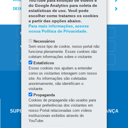
YouTube para exibição de vídeos e
do Google Analytics para coleta de
DEIXE SUA OPINIÃO
estatísticas de uso. Você pode
escolher como tratamos os cookies
a partir das opções abaixo.
Para mais informações, acesse
nossa Política de Privacidade.
DENUNCIE CORRUPÇÃO
Necessários
OUVIDORIA
Sem esse tipo de cookie, nosso portal não
funciona plenamente. Esses cookies não
coletam informações sobre o visitante.
MAPA DO SITE
Estatísticos
Esses cookies nos ajudam a entender
como os visitantes interagem com nosso
Navegação
site. As informações são coletadas
anonimamente, não identificam o
principal
visitante.
Propaganda
Cookies de propaganda são usados para
AGÊNCIA DO MIGRANTE
rastrear preferências dos visitantes em
nosso Portal relacionadas com vídeos
SUPERINTENDÊNCIA-GERAL DE GOVERNANÇA
institucionais exibidos através do
MIGRATÓRIA
YouTube.
Rua Marechal Deodoro, 806 - Centro