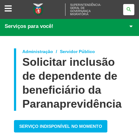
SUPERINTENDÊNCIA-
SUPERINTENDÊNCIA-
GERAL DE
GERAL
GOVERNANÇA
DE
MIGRATÓRIA
GOVERNANÇA
MIGRATÓRIA
Serviços para você!
Administração
Servidor Público
Solicitar inclusão
de dependente de
beneficiário da
Paranaprevidência
SERVIÇO INDISPONÍVEL NO MOMENTO