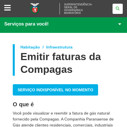
SUPERINTENDÊNCIA-
SUPERINTENDÊNCIA-
GERAL DE
GERAL
GOVERNANÇA
DE
MIGRATÓRIA
GOVERNANÇA
MIGRATÓRIA
Serviços para você!
Habitação
Infraestrutura
Emitir faturas da
Compagas
SERVIÇO INDISPONÍVEL NO MOMENTO
O que é
Você pode visualizar e reemitir a fatura de gás natural
fornecido pela Compagas. A Companhia Paranaense de
Gás atende clientes residenciais, comerciais, industriais