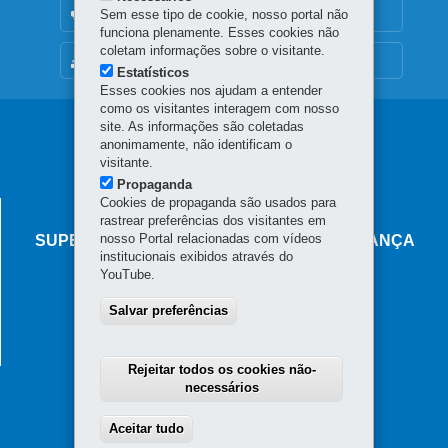
OUVIDORIA
Sem esse tipo de cookie, nosso portal não
funciona plenamente. Esses cookies não
coletam informações sobre o visitante.
MAPA DO SITE
Estatísticos
Esses cookies nos ajudam a entender
como os visitantes interagem com nosso
Navegação
site. As informações são coletadas
anonimamente, não identificam o
principal
visitante.
Propaganda
Cookies de propaganda são usados para
AGÊNCIA DO MIGRANTE
rastrear preferências dos visitantes em
nosso Portal relacionadas com vídeos
SUPERINTENDÊNCIA-GERAL DE GOVERNANÇA
institucionais exibidos através do
MIGRATÓRIA
YouTube.
Rua Marechal Deodoro, 806 - Centro
Salvar preferências
80060-010
-
Curitiba
-
PR
MAPA
Horário de atendimento: das 8h30 às 18h
Rejeitar todos os cookies não-
necessários
Aceitar tudo
Withdraw consent