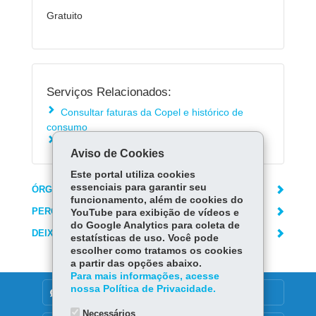
Gratuito
Serviços Relacionados:
Consultar faturas da Copel e histórico de
consumo
Aderir à Fatura Digital da Copel
Aviso de Cookies
Este portal utiliza cookies
essenciais para garantir seu
ÓRGÃO RESPONSÁVEL
funcionamento, além de cookies do
PERGUNTAS FREQUENTES
YouTube para exibição de vídeos e
do Google Analytics para coleta de
DEIXE SUA OPINIÃO
estatísticas de uso. Você pode
escolher como tratamos os cookies
a partir das opções abaixo.
Para mais informações, acesse
nossa Política de Privacidade.
DENUNCIE CORRUPÇÃO
Necessários