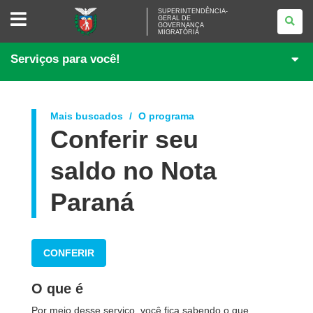
SUPERINTENDÊNCIA-
SUPERINTENDÊNCIA-
GERAL DE
GERAL
GOVERNANÇA
DE
MIGRATÓRIA
GOVERNANÇA
MIGRATÓRIA
Serviços para você!
Mais buscados
O programa
Conferir seu
saldo no Nota
Paraná
CONFERIR
O que é
Por meio desse serviço, você fica sabendo o que