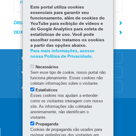
Paraná para pagar o IPVA
Este portal utiliza cookies
essenciais para garantir seu
funcionamento, além de cookies do
ÓRGÃO RESPONSÁVEL
YouTube para exibição de vídeos e
do Google Analytics para coleta de
DEIXE SUA OPINIÃO
estatísticas de uso. Você pode
escolher como tratamos os cookies
a partir das opções abaixo.
Para mais informações, acesse
nossa Política de Privacidade.
DENUNCIE CORRUPÇÃO
Necessários
OUVIDORIA
Sem esse tipo de cookie, nosso portal não
funciona plenamente. Esses cookies não
coletam informações sobre o visitante.
MAPA DO SITE
Estatísticos
Esses cookies nos ajudam a entender
como os visitantes interagem com nosso
Navegação
site. As informações são coletadas
anonimamente, não identificam o
principal
visitante.
Propaganda
Cookies de propaganda são usados para
AGÊNCIA DO MIGRANTE
rastrear preferências dos visitantes em