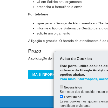
vá em Solicite seu orçamento
preencha o formulário e envie
Por telefone
ligue para o Serviço de Atendimento ao Clien
informe o tipo de Sistema de Gestão para o qua
solicite um orçamento
A ligação é gratuita. O horário de atendimento é d
Prazo
A solicitação de informação é respondida em até 48
Aviso de Cookies
Este portal utiliza cookies 
vídeos e do Google Analytics
MAIS INFORMAÇÕES
opções abaixo.
Para mais informações, acess
Necessários
Sem esse tipo de cookie, nosso po
Estatísticos
Esses cookies nos ajudam a enten
identificam o visitante.