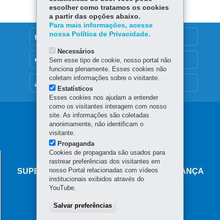
escolher como tratamos os cookies
a partir das opções abaixo.
Para mais informações, acesse
nossa Política de Privacidade.
DENUNCIE CORRUPÇÃO
Necessários
OUVIDORIA
Sem esse tipo de cookie, nosso portal não
funciona plenamente. Esses cookies não
coletam informações sobre o visitante.
MAPA DO SITE
Estatísticos
Esses cookies nos ajudam a entender
como os visitantes interagem com nosso
Navegação
site. As informações são coletadas
anonimamente, não identificam o
principal
visitante.
Propaganda
Cookies de propaganda são usados para
AGÊNCIA DO MIGRANTE
rastrear preferências dos visitantes em
nosso Portal relacionadas com vídeos
SUPERINTENDÊNCIA-GERAL DE GOVERNANÇA
institucionais exibidos através do
MIGRATÓRIA
YouTube.
Rua Marechal Deodoro, 806 - Centro
Salvar preferências
80060-010
-
Curitiba
-
PR
MAPA
Horário de atendimento: das 8h30 às 18h