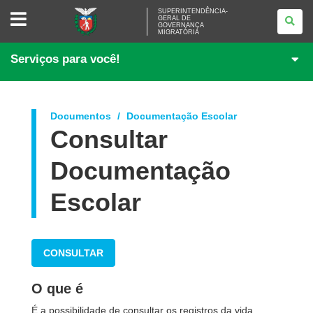
SUPERINTENDÊNCIA-
SUPERINTENDÊNCIA-
GERAL DE
GERAL
GOVERNANÇA
DE
MIGRATÓRIA
GOVERNANÇA
MIGRATÓRIA
Serviços para você!
Documentos
Documentação Escolar
Consultar
Documentação
Escolar
CONSULTAR
O que é
É a possibilidade de consultar os registros da vida