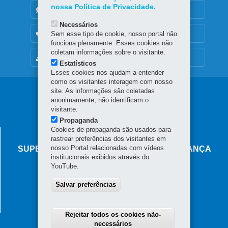
nossa Política de Privacidade.
DENUNCIE CORRUPÇÃO
Necessários
OUVIDORIA
Sem esse tipo de cookie, nosso portal não
funciona plenamente. Esses cookies não
coletam informações sobre o visitante.
MAPA DO SITE
Estatísticos
Esses cookies nos ajudam a entender
como os visitantes interagem com nosso
Navegação
site. As informações são coletadas
anonimamente, não identificam o
principal
visitante.
Propaganda
Cookies de propaganda são usados para
AGÊNCIA DO MIGRANTE
rastrear preferências dos visitantes em
nosso Portal relacionadas com vídeos
SUPERINTENDÊNCIA-GERAL DE GOVERNANÇA
institucionais exibidos através do
MIGRATÓRIA
YouTube.
Rua Marechal Deodoro, 806 - Centro
Salvar preferências
80060-010
-
Curitiba
-
PR
MAPA
Horário de atendimento: das 8h30 às 18h
Rejeitar todos os cookies não-
necessários