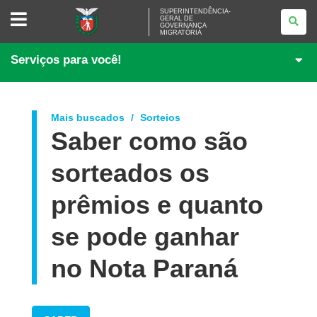
SUPERINTENDÊNCIA-
SUPERINTENDÊNCIA-
GERAL DE
GERAL
GOVERNANÇA
DE
MIGRATÓRIA
GOVERNANÇA
MIGRATÓRIA
Serviços para você!
Mais buscados
Sorteios
Saber como são
sorteados os
prêmios e quanto
se pode ganhar
no Nota Paraná