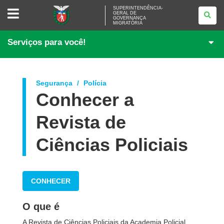
SUPERINTENDÊNCIA-
SUPERINTENDÊNCIA-
GERAL DE
GERAL
GOVERNANÇA
DE
MIGRATÓRIA
GOVERNANÇA
MIGRATÓRIA
Serviços para você!
Segurança
Polícia
Conhecer a
Revista de
Ciências Policiais
CONHECER
O que é
A Revista de Ciências Policiais da Academia Policial