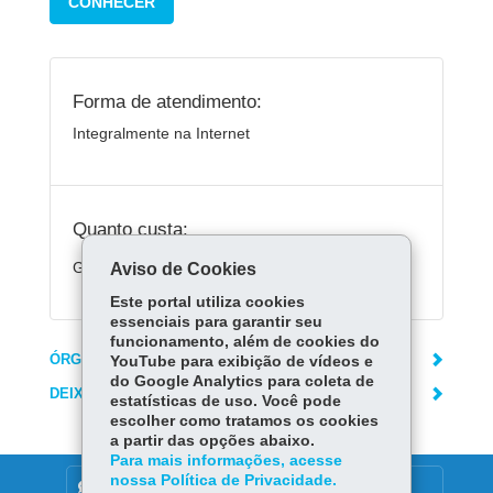
CONHECER
Forma de atendimento:
Integralmente na Internet
Quanto custa:
Gratuito
Aviso de Cookies
Este portal utiliza cookies
essenciais para garantir seu
funcionamento, além de cookies do
ÓRGÃO RESPONSÁVEL
YouTube para exibição de vídeos e
do Google Analytics para coleta de
DEIXE SUA OPINIÃO
estatísticas de uso. Você pode
escolher como tratamos os cookies
a partir das opções abaixo.
Para mais informações, acesse
nossa Política de Privacidade.
DENUNCIE CORRUPÇÃO