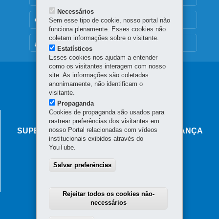
Necessários
OUVIDORIA
Sem esse tipo de cookie, nosso portal não
funciona plenamente. Esses cookies não
coletam informações sobre o visitante.
MAPA DO SITE
Estatísticos
Esses cookies nos ajudam a entender
como os visitantes interagem com nosso
Navegação
site. As informações são coletadas
anonimamente, não identificam o
principal
visitante.
Propaganda
Cookies de propaganda são usados para
AGÊNCIA DO MIGRANTE
rastrear preferências dos visitantes em
nosso Portal relacionadas com vídeos
SUPERINTENDÊNCIA-GERAL DE GOVERNANÇA
institucionais exibidos através do
MIGRATÓRIA
YouTube.
Rua Marechal Deodoro, 806 - Centro
Salvar preferências
80060-010
-
Curitiba
-
PR
MAPA
Horário de atendimento: das 8h30 às 18h
Rejeitar todos os cookies não-
necessários