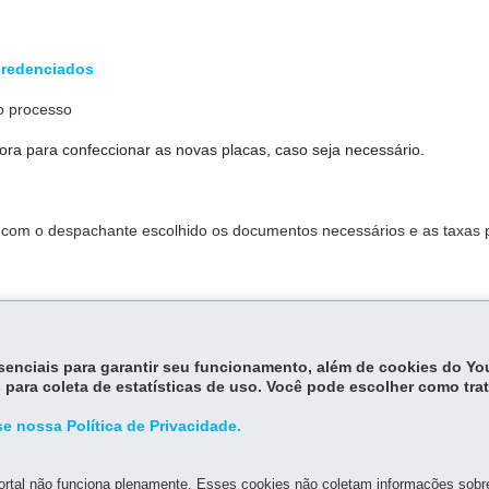
credenciados
o processo
ra para confeccionar as novas placas, caso seja necessário.
e com o despachante escolhido os documentos necessários e as taxas 
o prazo e como fazer a retirada dos documentos.
essenciais para garantir seu funcionamento, além de cookies do Y
 para coleta de estatísticas de uso. Você pode escolher como tra
e nossa Política de Privacidade.
rtal não funciona plenamente. Esses cookies não coletam informações sobre 