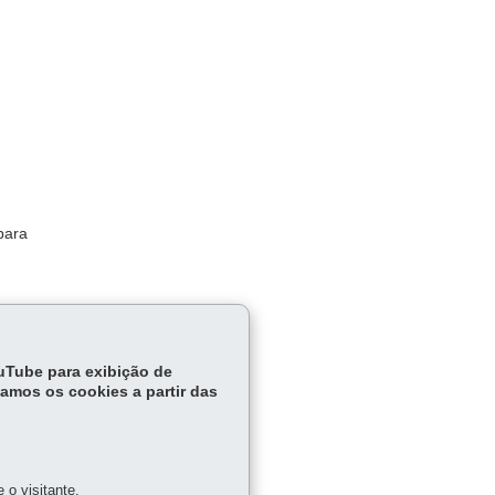
para
ouTube para exibição de
tamos os cookies a partir das
o visitante.