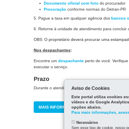
Documento oficial com foto
do procurador
Procuração
conforme normas do Detran-PR
5. Pague a taxa em qualquer agência dos
bancos 
6. Retorne à unidade de atendimento para concluir 
OBS: O proprietário deverá procurar uma estampado
Nos despachantes
:
Encontre um
despachante
perto de você. Verifiqu
executar o serviço.
Prazo
Durante o atendimento, você será informado sobre 
Aviso de Cookies
Este portal utiliza cookies 
vídeos e do Google Analytics
MAIS INFORMAÇÕES
opções abaixo.
Para mais informações, acess
Necessários
Sem esse tipo de cookie, nosso po