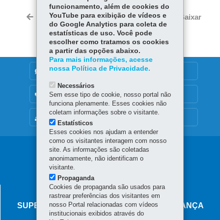
ce
ha
funcionamento, além de cookies do
Tw
bo
ts
YouTube para exibição de vídeos e
Voltar
Início
Imprimir
Baixar
itt
do Google Analytics para coleta de
ok
Ap
er
estatísticas de uso. Você pode
p
escolher como tratamos os cookies
a partir das opções abaixo.
Para mais informações, acesse
nossa Política de Privacidade.
DENUNCIE CORRUPÇÃO
Necessários
OUVIDORIA
Sem esse tipo de cookie, nosso portal não
funciona plenamente. Esses cookies não
coletam informações sobre o visitante.
MAPA DO SITE
Estatísticos
Esses cookies nos ajudam a entender
como os visitantes interagem com nosso
Navegação
site. As informações são coletadas
anonimamente, não identificam o
principal
visitante.
Propaganda
Cookies de propaganda são usados para
AGÊNCIA DO MIGRANTE
rastrear preferências dos visitantes em
nosso Portal relacionadas com vídeos
SUPERINTENDÊNCIA-GERAL DE GOVERNANÇA
institucionais exibidos através do
MIGRATÓRIA