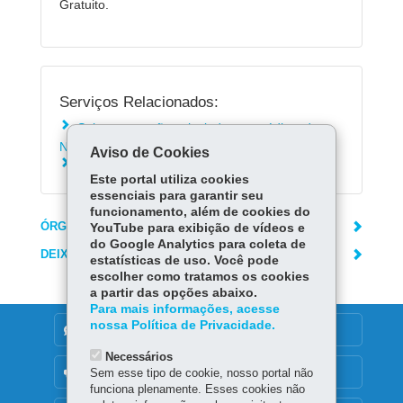
Gratuito.
Serviços Relacionados:
Saber como são calculados os créditos do
Nota Paraná
Aviso de Cookies
Conferir seu saldo no Nota Paraná
Este portal utiliza cookies
essenciais para garantir seu
funcionamento, além de cookies do
ÓRGÃO RESPONSÁVEL
YouTube para exibição de vídeos e
do Google Analytics para coleta de
DEIXE SUA OPINIÃO
estatísticas de uso. Você pode
escolher como tratamos os cookies
a partir das opções abaixo.
Para mais informações, acesse
nossa Política de Privacidade.
DENUNCIE CORRUPÇÃO
Necessários
OUVIDORIA
Sem esse tipo de cookie, nosso portal não
funciona plenamente. Esses cookies não