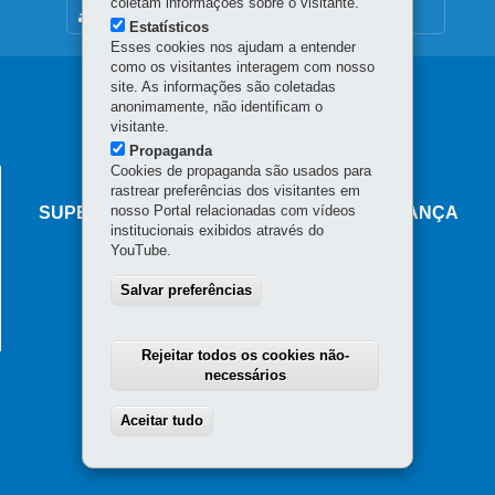
coletam informações sobre o visitante.
MAPA DO SITE
Estatísticos
Esses cookies nos ajudam a entender
como os visitantes interagem com nosso
Navegação
site. As informações são coletadas
anonimamente, não identificam o
principal
visitante.
Propaganda
Cookies de propaganda são usados para
AGÊNCIA DO MIGRANTE
rastrear preferências dos visitantes em
nosso Portal relacionadas com vídeos
SUPERINTENDÊNCIA-GERAL DE GOVERNANÇA
institucionais exibidos através do
MIGRATÓRIA
YouTube.
Rua Marechal Deodoro, 806 - Centro
Salvar preferências
80060-010
-
Curitiba
-
PR
MAPA
Horário de atendimento: das 8h30 às 18h
Rejeitar todos os cookies não-
necessários
Aceitar tudo
Withdraw consent