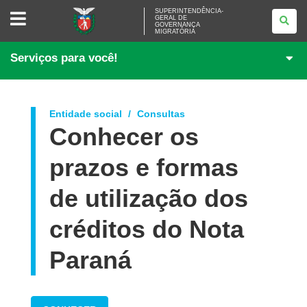
SUPERINTENDÊNCIA-
SUPERINTENDÊNCIA-
GERAL DE
GERAL
GOVERNANÇA
DE
MIGRATÓRIA
GOVERNANÇA
MIGRATÓRIA
Serviços para você!
Entidade social
Consultas
Conhecer os
prazos e formas
de utilização dos
créditos do Nota
Paraná