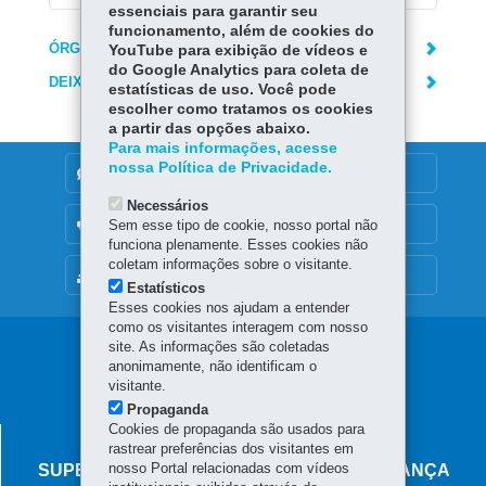
essenciais para garantir seu
funcionamento, além de cookies do
ÓRGÃO RESPONSÁVEL
YouTube para exibição de vídeos e
do Google Analytics para coleta de
DEIXE SUA OPINIÃO
estatísticas de uso. Você pode
escolher como tratamos os cookies
a partir das opções abaixo.
Para mais informações, acesse
nossa Política de Privacidade.
DENUNCIE CORRUPÇÃO
Necessários
OUVIDORIA
Sem esse tipo de cookie, nosso portal não
funciona plenamente. Esses cookies não
coletam informações sobre o visitante.
MAPA DO SITE
Estatísticos
Esses cookies nos ajudam a entender
como os visitantes interagem com nosso
Navegação
site. As informações são coletadas
anonimamente, não identificam o
principal
visitante.
Propaganda
Cookies de propaganda são usados para
AGÊNCIA DO MIGRANTE
rastrear preferências dos visitantes em
nosso Portal relacionadas com vídeos
SUPERINTENDÊNCIA-GERAL DE GOVERNANÇA