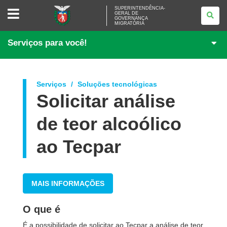
SUPERINTENDÊNCIA-
SUPERINTENDÊNCIA-
GERAL DE
GERAL
GOVERNANÇA
DE
MIGRATÓRIA
GOVERNANÇA
MIGRATÓRIA
Serviços para você!
Serviços
Soluções tecnológicas
Solicitar análise
de teor alcoólico
ao Tecpar
MAIS INFORMAÇÕES
O que é
É a possibilidade de solicitar ao Tecpar a análise de teor