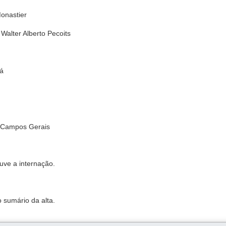
Monastier
Walter Alberto Pecoits
gá
s Campos Gerais
uve a internação.
o sumário da alta.