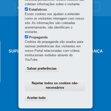
coletam informações sobre o visitante.
MAPA DO SITE
Estatísticos
Esses cookies nos ajudam a entender
como os visitantes interagem com nosso
Navegação
site. As informações são coletadas
anonimamente, não identificam o
principal
visitante.
Propaganda
Cookies de propaganda são usados para
AGÊNCIA DO MIGRANTE
rastrear preferências dos visitantes em
nosso Portal relacionadas com vídeos
SUPERINTENDÊNCIA-GERAL DE GOVERNANÇA
institucionais exibidos através do
MIGRATÓRIA
YouTube.
Rua Marechal Deodoro, 806 - Centro
Salvar preferências
80060-010
-
Curitiba
-
PR
MAPA
Horário de atendimento: das 8h30 às 18h
Rejeitar todos os cookies não-
necessários
Aceitar tudo
Withdraw consent