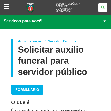
SUPERINTENDÊNCIA-
SUPERINTENDÊNCIA-
GERAL DE
GERAL
GOVERNANÇA
DE
MIGRATÓRIA
GOVERNANÇA
MIGRATÓRIA
Serviços para você!
Administração
Servidor Público
Solicitar auxílio
funeral para
servidor público
FORMULÁRIO
O que é
É a possibilidade de solicitar o ressarcimento com