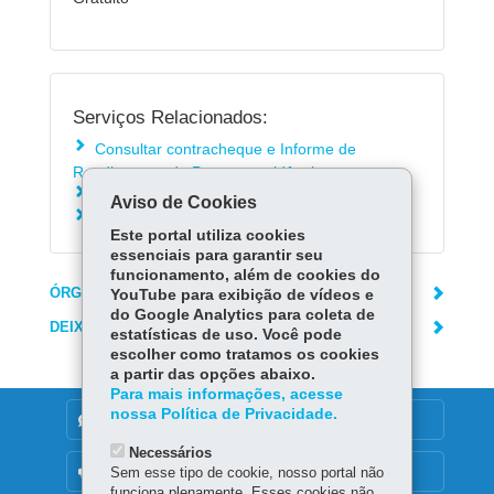
Serviços Relacionados:
Consultar contracheque e Informe de
Rendimentos da Paranaprevidência
Solicitar declarações da Paranaprevidência
Aviso de Cookies
Agendar atendimento na Paranaprevidência
Este portal utiliza cookies
essenciais para garantir seu
funcionamento, além de cookies do
ÓRGÃO RESPONSÁVEL
YouTube para exibição de vídeos e
do Google Analytics para coleta de
DEIXE SUA OPINIÃO
estatísticas de uso. Você pode
escolher como tratamos os cookies
a partir das opções abaixo.
Para mais informações, acesse
nossa Política de Privacidade.
DENUNCIE CORRUPÇÃO
Necessários
OUVIDORIA
Sem esse tipo de cookie, nosso portal não
funciona plenamente. Esses cookies não