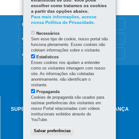
estatísticas de uso. Você pode
escolher como tratamos os cookies
a partir das opções abaixo.
Para mais informações, acesse
nossa Política de Privacidade.
DENUNCIE CORRUPÇÃO
Necessários
OUVIDORIA
Sem esse tipo de cookie, nosso portal não
funciona plenamente. Esses cookies não
coletam informações sobre o visitante.
MAPA DO SITE
Estatísticos
Esses cookies nos ajudam a entender
como os visitantes interagem com nosso
Navegação
site. As informações são coletadas
anonimamente, não identificam o
principal
visitante.
Propaganda
Cookies de propaganda são usados para
AGÊNCIA DO MIGRANTE
rastrear preferências dos visitantes em
nosso Portal relacionadas com vídeos
SUPERINTENDÊNCIA-GERAL DE GOVERNANÇA
institucionais exibidos através do
MIGRATÓRIA
YouTube.
Rua Marechal Deodoro, 806 - Centro
Salvar preferências
80060-010
-
Curitiba
-
PR
MAPA
Horário de atendimento: das 8h30 às 18h