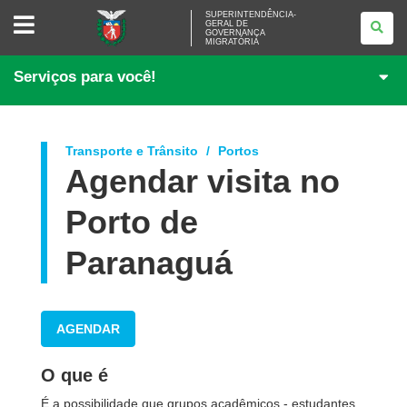
SUPERINTENDÊNCIA-
SUPERINTENDÊNCIA-
GERAL DE
GERAL
GOVERNANÇA
DE
MIGRATÓRIA
GOVERNANÇA
MIGRATÓRIA
Serviços para você!
Transporte e Trânsito
Portos
Agendar visita no
Porto de
Paranaguá
AGENDAR
O que é
É a possibilidade que grupos acadêmicos - estudantes