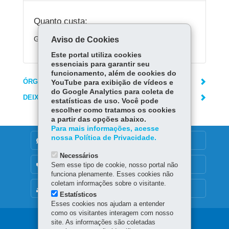
Quanto custa:
Gratuito.
Aviso de Cookies
Este portal utiliza cookies
essenciais para garantir seu
funcionamento, além de cookies do
ÓRGÃO RESPONSÁVEL
YouTube para exibição de vídeos e
do Google Analytics para coleta de
DEIXE SUA OPINIÃO
estatísticas de uso. Você pode
escolher como tratamos os cookies
a partir das opções abaixo.
Para mais informações, acesse
nossa Política de Privacidade.
DENUNCIE CORRUPÇÃO
Necessários
OUVIDORIA
Sem esse tipo de cookie, nosso portal não
funciona plenamente. Esses cookies não
coletam informações sobre o visitante.
MAPA DO SITE
Estatísticos
Esses cookies nos ajudam a entender
como os visitantes interagem com nosso
Navegação
site. As informações são coletadas