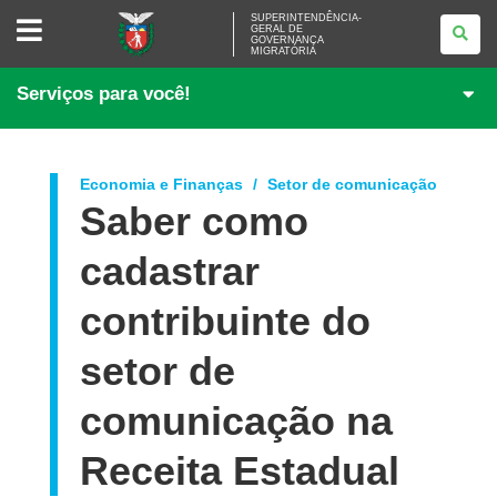
SUPERINTENDÊNCIA-
SUPERINTENDÊNCIA-
GERAL DE
GERAL
GOVERNANÇA
DE
MIGRATÓRIA
GOVERNANÇA
MIGRATÓRIA
Serviços para você!
Economia e Finanças
Setor de comunicação
Saber como
cadastrar
contribuinte do
setor de
comunicação na
Receita Estadual