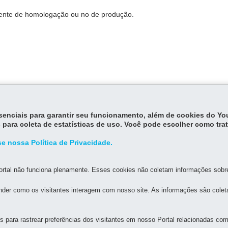
biente de homologação ou no de produção.
mentos relativos ao Produtor Rural, inclusive sobre Nota Fiscal de Pr
essenciais para garantir seu funcionamento, além de cookies do Y
 para coleta de estatísticas de uso. Você pode escolher como tra
e nossa Política de Privacidade.
rtal não funciona plenamente. Esses cookies não coletam informações sobre 
der como os visitantes interagem com nosso site. As informações são cole
MAPA D
para rastrear preferências dos visitantes em nosso Portal relacionadas com 
RANTE