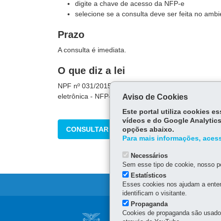
digite a chave de acesso da NFP-e
selecione se a consulta deve ser feita no am
Prazo
A consulta é imediata.
O que diz a lei
NPF nº 031/2015 (e alterações) - Estabelece procedi
eletrônica - NFP-e, prevista no Capítulo IV-A
Aviso de Cookies
Este portal utiliza cookies 
vídeos e do Google Analytics
CONSULTAR
opções abaixo.
Para mais informações, acess
Necessários
Sem esse tipo de cookie, nosso po
Estatísticos
Esses cookies nos ajudam a enten
identificam o visitante.
Propaganda
Navegação
Cookies de propaganda são usados 
AGÊNCIA DO MIG