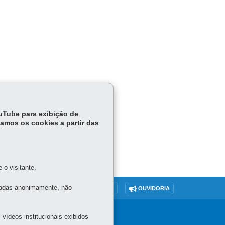
odutor
ouTube para exibição de
tamos os cookies a partir das
o visitante.
tadas anonimamente, não
O SITE
DENUNCIE CORRUPÇÃO
OUVIDORIA
vídeos institucionais exibidos