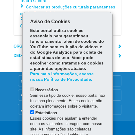
Teatro Guaíra
Conhecer as produções culturais paranaenses
no site Paraná Cultura
Inscrever-se na Escola de Dança do Teatro
Aviso de Cookies
Guaíra
Este portal utiliza cookies
essenciais para garantir seu
funcionamento, além de cookies do
ÓRGÃO RESPONSÁVEL
YouTube para exibição de vídeos e
do Google Analytics para coleta de
DEIXE SUA OPINIÃO
estatísticas de uso. Você pode
escolher como tratamos os cookies
a partir das opções abaixo.
Para mais informações, acesse
nossa Política de Privacidade.
DENUNCIE CORRUPÇÃO
Necessários
OUVIDORIA
Sem esse tipo de cookie, nosso portal não
funciona plenamente. Esses cookies não
coletam informações sobre o visitante.
MAPA DO SITE
Estatísticos
Esses cookies nos ajudam a entender
como os visitantes interagem com nosso
Navegação
site. As informações são coletadas
anonimamente, não identificam o