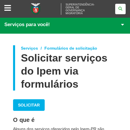
SUPERINTENDÊNCIA-
SUPERINTENDÊNCIA-
GERAL DE
GERAL
GOVERNANÇA
DE
MIGRATÓRIA
GOVERNANÇA
MIGRATÓRIA
Serviços para você!
Serviços
Formulários de solicitação
Solicitar serviços
do Ipem via
formulários
SOLICITAR
O que é
Alguns dos serviços oferecidos pelo Ipem-PR são