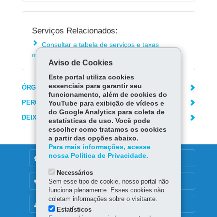
Serviços Relacionados:
Consultar a tabela de serviços e taxas
metrológicas do Ipem-PR
Aviso de Cookies
Este portal utiliza cookies
essenciais para garantir seu
ÓRGÃO RESPONSÁVEL
funcionamento, além de cookies do
PERGUNTAS FREQUENTES
YouTube para exibição de vídeos e
do Google Analytics para coleta de
DEIXE SUA OPINIÃO
estatísticas de uso. Você pode
escolher como tratamos os cookies
a partir das opções abaixo.
Para mais informações, acesse
nossa Política de Privacidade.
DENUNCIE CORRUPÇÃO
Necessários
OUVIDORIA
Sem esse tipo de cookie, nosso portal não
funciona plenamente. Esses cookies não
coletam informações sobre o visitante.
MAPA DO SITE
Estatísticos