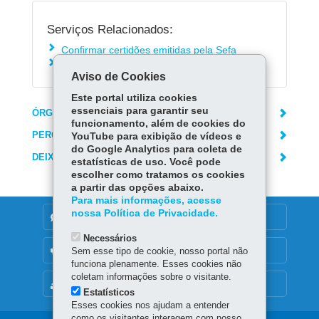
Serviços Relacionados:
Confirmar certidões emitidas pela Sefa
Emitir certidão narrativa
Aviso de Cookies
Este portal utiliza cookies
essenciais para garantir seu
ÓRGÃO RESPONSÁVEL
funcionamento, além de cookies do
PERGUNTAS FREQUENTES
YouTube para exibição de vídeos e
do Google Analytics para coleta de
DEIXE SUA OPINIÃO
estatísticas de uso. Você pode
escolher como tratamos os cookies
a partir das opções abaixo.
Para mais informações, acesse
nossa Política de Privacidade.
DENUNCIE CORRUPÇÃO
Necessários
OUVIDORIA
Sem esse tipo de cookie, nosso portal não
funciona plenamente. Esses cookies não
coletam informações sobre o visitante.
MAPA DO SITE
Estatísticos
Esses cookies nos ajudam a entender
como os visitantes interagem com nosso