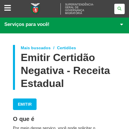
SUPERINTENDÊNCIA-
SUPERINTENDÊNCIA-
GERAL DE
GERAL
GOVERNANÇA
DE
MIGRATÓRIA
GOVERNANÇA
MIGRATÓRIA
Serviços para você!
Mais buscados
Certidões
Emitir Certidão
Negativa - Receita
Estadual
EMITIR
O que é
Por meio desse serviço, você pode solicitar o