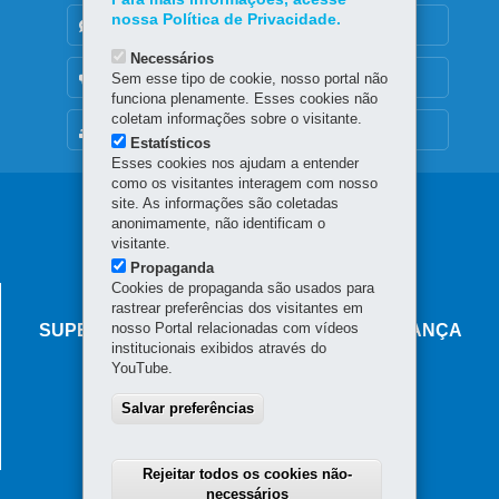
nossa Política de Privacidade.
DENUNCIE CORRUPÇÃO
Necessários
OUVIDORIA
Sem esse tipo de cookie, nosso portal não
funciona plenamente. Esses cookies não
coletam informações sobre o visitante.
MAPA DO SITE
Estatísticos
Esses cookies nos ajudam a entender
como os visitantes interagem com nosso
Navegação
site. As informações são coletadas
anonimamente, não identificam o
principal
visitante.
Propaganda
Cookies de propaganda são usados para
AGÊNCIA DO MIGRANTE
rastrear preferências dos visitantes em
nosso Portal relacionadas com vídeos
SUPERINTENDÊNCIA-GERAL DE GOVERNANÇA
institucionais exibidos através do
MIGRATÓRIA
YouTube.
Rua Marechal Deodoro, 806 - Centro
Salvar preferências
80060-010
-
Curitiba
-
PR
MAPA
Horário de atendimento: das 8h30 às 18h
Rejeitar todos os cookies não-
necessários