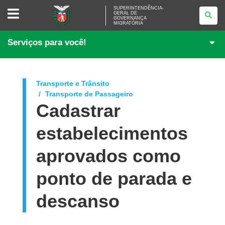
SUPERINTENDÊNCIA-
SUPERINTENDÊNCIA-
GERAL DE
GERAL
GOVERNANÇA
DE
MIGRATÓRIA
GOVERNANÇA
MIGRATÓRIA
Serviços para você!
Transporte e Trânsito
Transporte de Passageiro
Cadastrar
estabelecimentos
aprovados como
ponto de parada e
descanso