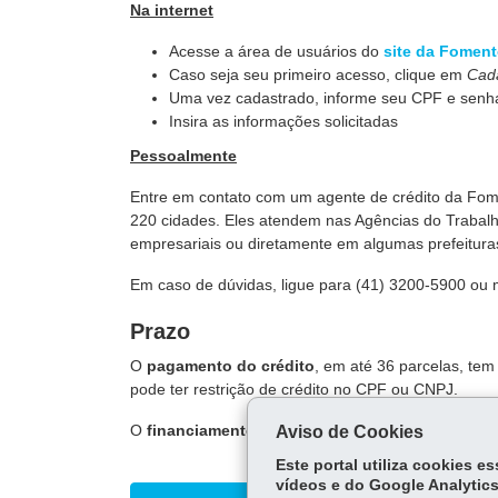
Na internet
Acesse a área de usuários do
site da Fomen
Caso seja seu primeiro acesso, clique em
Cada
Uma vez cadastrado, informe seu CPF e senha
Insira as informações solicitadas
Pessoalmente
Entre em contato com um agente de crédito da Fom
220 cidades. Eles atendem nas Agências do Trabal
empresariais ou diretamente em algumas prefeitura
Em caso de dúvidas, ligue para (41) 3200-5900 ou
Prazo
O
pagamento do crédito
, em até 36 parcelas, tem
pode ter restrição de crédito no CPF ou CNPJ.
O
financiamento
é liberado após a análise e aprov
Aviso de Cookies
Este portal utiliza cookies 
vídeos e do Google Analytics