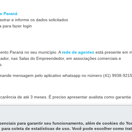
to Paraná
strar
e informe os dados solicitados
 para fazer login
ento Paraná no seu município. A
rede de agentes
está presente em m
hador, nas Salas do Empreendedor, em associações comerciais e
s.
 mande mensagem pelo aplicativo whatsapp no número (41) 9938-9215
 carência de até 3 meses. É preciso apresentar avalista como garantia
ação da sua proposta e da assinatura do contrato.
essenciais para garantir seu funcionamento, além de cookies do Y
 para coleta de estatísticas de uso. Você pode escolher como tra