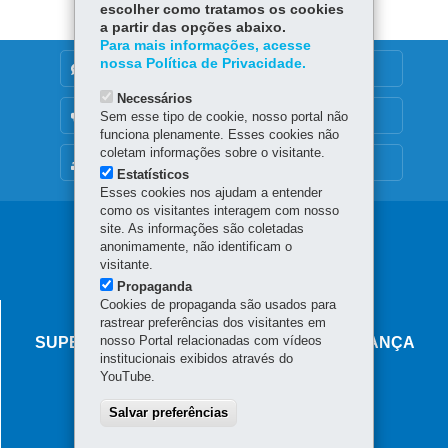
escolher como tratamos os cookies
a partir das opções abaixo.
Para mais informações, acesse
nossa Política de Privacidade.
DENUNCIE CORRUPÇÃO
Necessários
OUVIDORIA
Sem esse tipo de cookie, nosso portal não
funciona plenamente. Esses cookies não
coletam informações sobre o visitante.
MAPA DO SITE
Estatísticos
Esses cookies nos ajudam a entender
como os visitantes interagem com nosso
Navegação
site. As informações são coletadas
anonimamente, não identificam o
principal
visitante.
Propaganda
Cookies de propaganda são usados para
AGÊNCIA DO MIGRANTE
rastrear preferências dos visitantes em
nosso Portal relacionadas com vídeos
SUPERINTENDÊNCIA-GERAL DE GOVERNANÇA
institucionais exibidos através do
MIGRATÓRIA
YouTube.
Rua Marechal Deodoro, 806 - Centro
Salvar preferências
80060-010
-
Curitiba
-
PR
MAPA
Horário de atendimento: das 8h30 às 18h