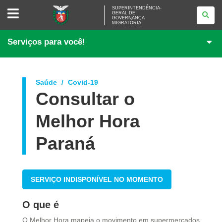
SUPERINTENDÊNCIA-
SUPERINTENDÊNCIA-
GERAL DE
GERAL
GOVERNANÇA
DE
MIGRATÓRIA
GOVERNANÇA
MIGRATÓRIA
Serviços para você!
Saúde
Covid-19
Consultar o
Melhor Hora
Paraná
SERVIÇO INDISPONÍVEL NO MOMENTO
O que é
O Melhor Hora mapeia o movimento em supermercados