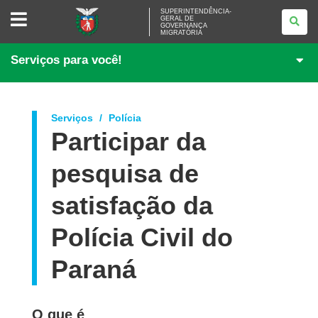
SUPERINTENDÊNCIA-
SUPERINTENDÊNCIA-
GERAL DE
GERAL
GOVERNANÇA
DE
MIGRATÓRIA
GOVERNANÇA
MIGRATÓRIA
Serviços para você!
Serviços
Polícia
Participar da
pesquisa de
satisfação da
Polícia Civil do
Paraná
O que é