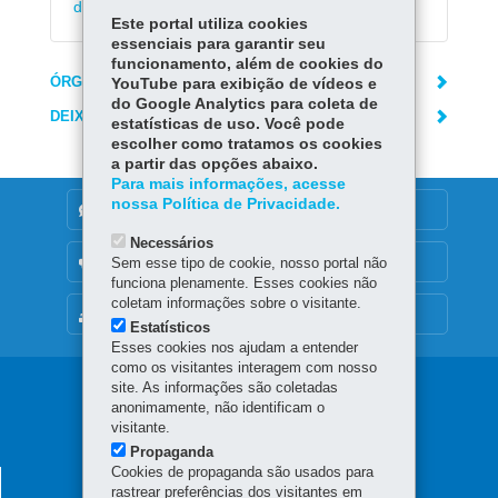
da Polícia Civil
Este portal utiliza cookies
essenciais para garantir seu
funcionamento, além de cookies do
ÓRGÃO RESPONSÁVEL
YouTube para exibição de vídeos e
do Google Analytics para coleta de
DEIXE SUA OPINIÃO
estatísticas de uso. Você pode
escolher como tratamos os cookies
a partir das opções abaixo.
Para mais informações, acesse
nossa Política de Privacidade.
DENUNCIE CORRUPÇÃO
Necessários
OUVIDORIA
Sem esse tipo de cookie, nosso portal não
funciona plenamente. Esses cookies não
coletam informações sobre o visitante.
MAPA DO SITE
Estatísticos
Esses cookies nos ajudam a entender
como os visitantes interagem com nosso
Navegação
site. As informações são coletadas
anonimamente, não identificam o
principal
visitante.
Propaganda
Cookies de propaganda são usados para
AGÊNCIA DO MIGRANTE
rastrear preferências dos visitantes em