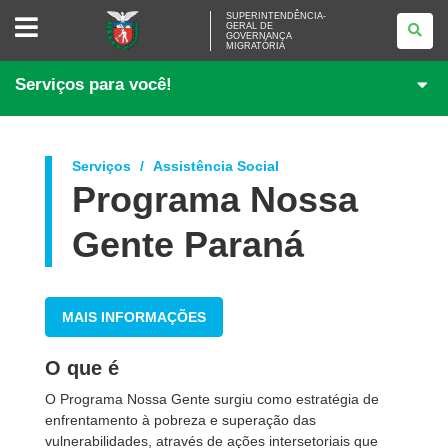
SUPERINTENDÊNCIA-
SUPERINTENDÊNCIA-
GERAL DE
GERAL
GOVERNANÇA
DE
MIGRATÓRIA
GOVERNANÇA
MIGRATÓRIA
Serviços para você!
Serviços
Assistência Social
Programa Nossa
Gente Paraná
MAIS INFORMAÇÕES
O que é
O Programa Nossa Gente surgiu como estratégia de
enfrentamento à pobreza e superação das
vulnerabilidades, através de ações intersetoriais que