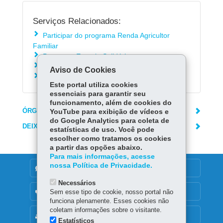
Serviços Relacionados:
Participar do programa Renda Agricultor
Familiar
Programa Energia Solidária
Solicitar tarifa social de energia elétrica
Aviso de Cookies
Solicitar adesão ao programa Água Solidária
Este portal utiliza cookies
essenciais para garantir seu
funcionamento, além de cookies do
ÓRGÃO RESPONSÁVEL
YouTube para exibição de vídeos e
do Google Analytics para coleta de
DEIXE SUA OPINIÃO
estatísticas de uso. Você pode
escolher como tratamos os cookies
a partir das opções abaixo.
Para mais informações, acesse
nossa Política de Privacidade.
DENUNCIE CORRUPÇÃO
Necessários
OUVIDORIA
Sem esse tipo de cookie, nosso portal não
funciona plenamente. Esses cookies não
coletam informações sobre o visitante.
MAPA DO SITE
Estatísticos