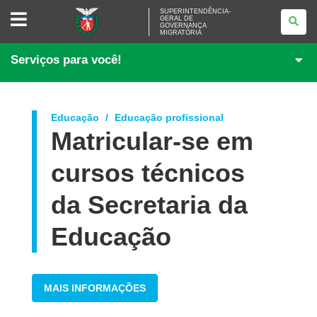
SUPERINTENDÊNCIA-
SUPERINTENDÊNCIA-
GERAL DE
GERAL
GOVERNANÇA
DE
MIGRATÓRIA
GOVERNANÇA
MIGRATÓRIA
Serviços para você!
Educação
Educação profissional
Matricular-se em
cursos técnicos
da Secretaria da
Educação
MAIS INFORMAÇÕES