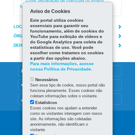
Emitir declaração de matrícula no ensino
fundamental e médio
Aviso de Cookies
Este portal utiliza cookies
essenciais para garantir seu
LOCAIS DE ATENDIMENTO
funcionamento, além de cookies do
ÓRGÃO RESPONSÁVEL
YouTube para exibição de vídeos e
do Google Analytics para coleta de
DEIXE SUA OPINIÃO
estatísticas de uso. Você pode
escolher como tratamos os cookies
a partir das opções abaixo.
Para mais informações, acesse
nossa Política de Privacidade.
DENUNCIE CORRUPÇÃO
Necessários
OUVIDORIA
Sem esse tipo de cookie, nosso portal não
funciona plenamente. Esses cookies não
coletam informações sobre o visitante.
MAPA DO SITE
Estatísticos
Esses cookies nos ajudam a entender
como os visitantes interagem com nosso
Navegação
site. As informações são coletadas
anonimamente, não identificam o
principal
visitante.