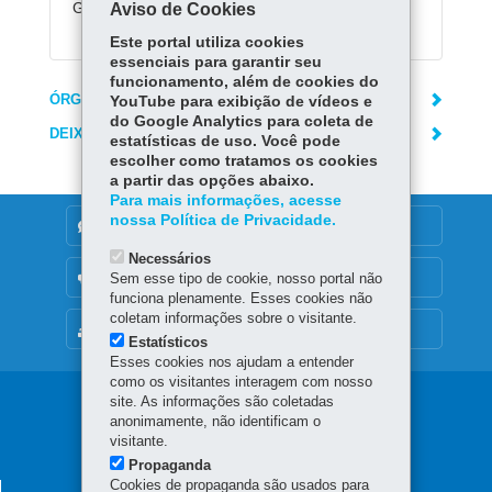
Gratuito.
Aviso de Cookies
Este portal utiliza cookies
essenciais para garantir seu
funcionamento, além de cookies do
ÓRGÃO RESPONSÁVEL
YouTube para exibição de vídeos e
do Google Analytics para coleta de
DEIXE SUA OPINIÃO
estatísticas de uso. Você pode
escolher como tratamos os cookies
a partir das opções abaixo.
Para mais informações, acesse
nossa Política de Privacidade.
DENUNCIE CORRUPÇÃO
Necessários
OUVIDORIA
Sem esse tipo de cookie, nosso portal não
funciona plenamente. Esses cookies não
coletam informações sobre o visitante.
MAPA DO SITE
Estatísticos
Esses cookies nos ajudam a entender
como os visitantes interagem com nosso
Navegação
site. As informações são coletadas
anonimamente, não identificam o
principal
visitante.
Propaganda
Cookies de propaganda são usados para
AGÊNCIA DO MIGRANTE