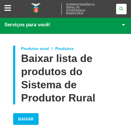
SUPERINTENDÊNCIA-
SUPERINTENDÊNCIA-
GERAL DE
GERAL
GOVERNANÇA
DE
MIGRATÓRIA
GOVERNANÇA
MIGRATÓRIA
Serviços para você!
Produtor rural
Produtos
Baixar lista de
produtos do
Sistema de
Produtor Rural
BAIXAR