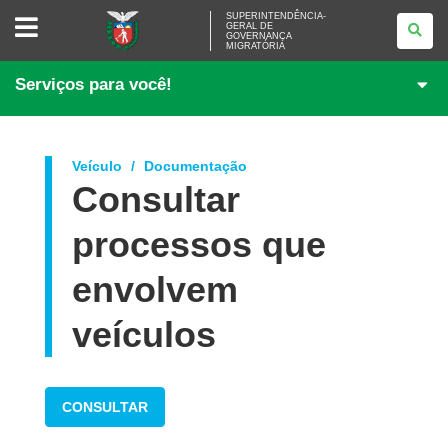
SUPERINTENDÊNCIA-
SUPERINTENDÊNCIA-
GERAL DE
GERAL
GOVERNANÇA
DE
MIGRATÓRIA
GOVERNANÇA
MIGRATÓRIA
Serviços para você!
Veículo
Documentação
Consultar
processos que
envolvem
veículos
CONSULTAR