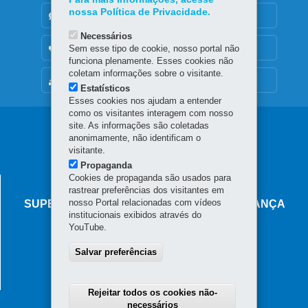
nossa Política de Privacidade.
DENUNCIE CORRUPÇÃO
Necessários
OUVIDORIA
Sem esse tipo de cookie, nosso portal não
funciona plenamente. Esses cookies não
coletam informações sobre o visitante.
MAPA DO SITE
Estatísticos
Esses cookies nos ajudam a entender
como os visitantes interagem com nosso
Navegação
site. As informações são coletadas
anonimamente, não identificam o
principal
visitante.
Propaganda
Cookies de propaganda são usados para
AGÊNCIA DO MIGRANTE
rastrear preferências dos visitantes em
nosso Portal relacionadas com vídeos
SUPERINTENDÊNCIA-GERAL DE GOVERNANÇA
institucionais exibidos através do
MIGRATÓRIA
YouTube.
Rua Marechal Deodoro, 806 - Centro
Salvar preferências
80060-010
-
Curitiba
-
PR
MAPA
Horário de atendimento: das 8h30 às 18h
Rejeitar todos os cookies não-
necessários