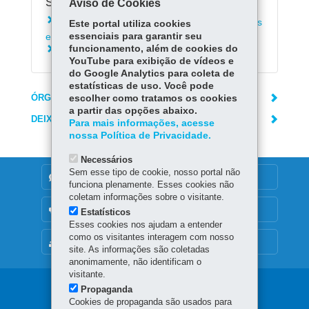
Serviços Relacionados:
Aviso de Cookies
Solicitar serviço de calibração de instrumentos
Este portal utiliza cookies
e equipamentos ao Tecpar
essenciais para garantir seu
funcionamento, além de cookies do
Solicitar serviços do Ipem via formulários
YouTube para exibição de vídeos e
do Google Analytics para coleta de
estatísticas de uso. Você pode
ÓRGÃO RESPONSÁVEL
escolher como tratamos os cookies
a partir das opções abaixo.
DEIXE SUA OPINIÃO
Para mais informações, acesse
nossa Política de Privacidade.
Necessários
Sem esse tipo de cookie, nosso portal não
DENUNCIE CORRUPÇÃO
funciona plenamente. Esses cookies não
coletam informações sobre o visitante.
OUVIDORIA
Estatísticos
Esses cookies nos ajudam a entender
como os visitantes interagem com nosso
MAPA DO SITE
site. As informações são coletadas
anonimamente, não identificam o
visitante.
Navegação
Propaganda
Cookies de propaganda são usados para