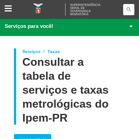
SUPERINTENDÊNCIA-
SUPERINTENDÊNCIA-
GERAL DE
GERAL
GOVERNANÇA
DE
MIGRATÓRIA
GOVERNANÇA
MIGRATÓRIA
Serviços para você!
Serviços
Taxas
Consultar a
tabela de
serviços e taxas
metrológicas do
Ipem-PR