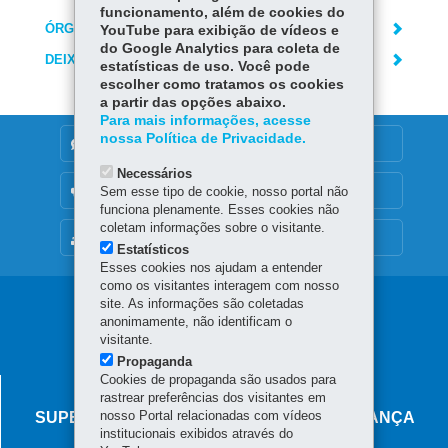
funcionamento, além de cookies do
ÓRGÃO RESPONSÁVEL
YouTube para exibição de vídeos e
do Google Analytics para coleta de
DEIXE SUA OPINIÃO
estatísticas de uso. Você pode
escolher como tratamos os cookies
a partir das opções abaixo.
Para mais informações, acesse
nossa Política de Privacidade.
DENUNCIE CORRUPÇÃO
Necessários
OUVIDORIA
Sem esse tipo de cookie, nosso portal não
funciona plenamente. Esses cookies não
coletam informações sobre o visitante.
MAPA DO SITE
Estatísticos
Esses cookies nos ajudam a entender
como os visitantes interagem com nosso
Navegação
site. As informações são coletadas
anonimamente, não identificam o
principal
visitante.
Propaganda
Cookies de propaganda são usados para
AGÊNCIA DO MIGRANTE
rastrear preferências dos visitantes em
nosso Portal relacionadas com vídeos
SUPERINTENDÊNCIA-GERAL DE GOVERNANÇA
institucionais exibidos através do
MIGRATÓRIA