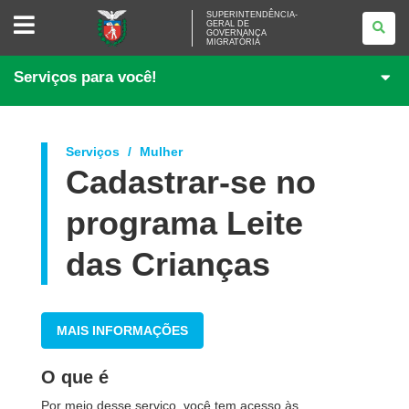
SUPERINTENDÊNCIA-
SUPERINTENDÊNCIA-
GERAL DE
GERAL
GOVERNANÇA
DE
MIGRATÓRIA
GOVERNANÇA
MIGRATÓRIA
Serviços para você!
Serviços
Mulher
Cadastrar-se no
programa Leite
das Crianças
MAIS INFORMAÇÕES
O que é
Por meio desse serviço, você tem acesso às