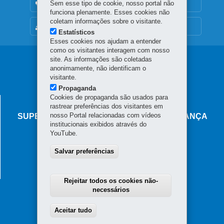
OUVIDORIA
Sem esse tipo de cookie, nosso portal não
funciona plenamente. Esses cookies não
coletam informações sobre o visitante.
MAPA DO SITE
Estatísticos
Esses cookies nos ajudam a entender
como os visitantes interagem com nosso
Navegação
site. As informações são coletadas
anonimamente, não identificam o
principal
visitante.
Propaganda
Cookies de propaganda são usados para
AGÊNCIA DO MIGRANTE
rastrear preferências dos visitantes em
nosso Portal relacionadas com vídeos
SUPERINTENDÊNCIA-GERAL DE GOVERNANÇA
institucionais exibidos através do
MIGRATÓRIA
YouTube.
Rua Marechal Deodoro, 806 - Centro
Salvar preferências
80060-010
-
Curitiba
-
PR
MAPA
Horário de atendimento: das 8h30 às 18h
Rejeitar todos os cookies não-
necessários
Aceitar tudo
Withdraw consent