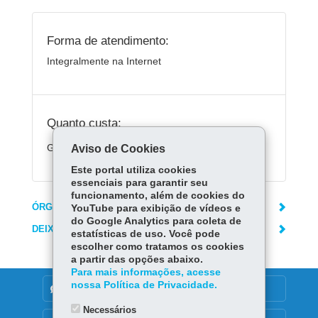
Forma de atendimento:
Integralmente na Internet
Quanto custa:
Gratuito
Aviso de Cookies
Este portal utiliza cookies
essenciais para garantir seu
funcionamento, além de cookies do
ÓRGÃO RESPONSÁVEL
YouTube para exibição de vídeos e
do Google Analytics para coleta de
DEIXE SUA OPINIÃO
estatísticas de uso. Você pode
escolher como tratamos os cookies
a partir das opções abaixo.
Para mais informações, acesse
nossa Política de Privacidade.
DENUNCIE CORRUPÇÃO
Necessários