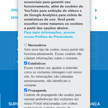
essenciais para garantir seu
funcionamento, além de cookies do
ÓRGÃO RESPONSÁVEL
YouTube para exibição de vídeos e
do Google Analytics para coleta de
DEIXE SUA OPINIÃO
estatísticas de uso. Você pode
escolher como tratamos os cookies
a partir das opções abaixo.
Para mais informações, acesse
nossa Política de Privacidade.
DENUNCIE CORRUPÇÃO
Necessários
OUVIDORIA
Sem esse tipo de cookie, nosso portal não
funciona plenamente. Esses cookies não
coletam informações sobre o visitante.
MAPA DO SITE
Estatísticos
Esses cookies nos ajudam a entender
como os visitantes interagem com nosso
Navegação
site. As informações são coletadas
anonimamente, não identificam o
principal
visitante.
Propaganda
Cookies de propaganda são usados para
AGÊNCIA DO MIGRANTE
rastrear preferências dos visitantes em
nosso Portal relacionadas com vídeos
SUPERINTENDÊNCIA-GERAL DE GOVERNANÇA
institucionais exibidos através do