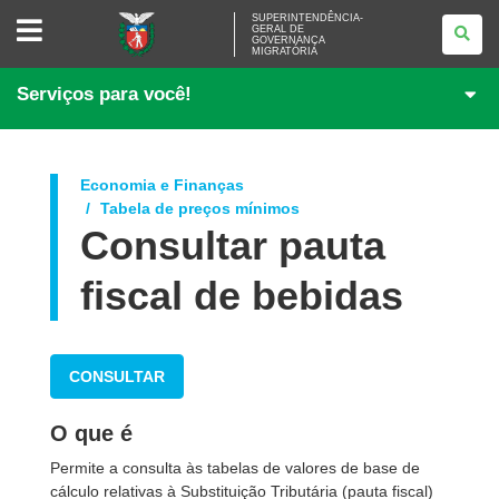
SUPERINTENDÊNCIA-
SUPERINTENDÊNCIA-
GERAL DE
GERAL
GOVERNANÇA
DE
MIGRATÓRIA
GOVERNANÇA
MIGRATÓRIA
Serviços para você!
Economia e Finanças
Tabela de preços mínimos
Consultar pauta
fiscal de bebidas
CONSULTAR
O que é
Permite a consulta às tabelas de valores de base de
cálculo relativas à Substituição Tributária (pauta fiscal)