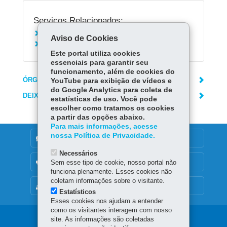
Serviços Relacionados:
Converter multas ambientais
Aviso de Cookies
Acionar o Disque Denúncia - 181
Este portal utiliza cookies
essenciais para garantir seu
funcionamento, além de cookies do
ÓRGÃO RESPONSÁVEL
YouTube para exibição de vídeos e
do Google Analytics para coleta de
DEIXE SUA OPINIÃO
estatísticas de uso. Você pode
escolher como tratamos os cookies
a partir das opções abaixo.
Para mais informações, acesse
nossa Política de Privacidade.
DENUNCIE CORRUPÇÃO
Necessários
OUVIDORIA
Sem esse tipo de cookie, nosso portal não
funciona plenamente. Esses cookies não
coletam informações sobre o visitante.
MAPA DO SITE
Estatísticos
Esses cookies nos ajudam a entender
como os visitantes interagem com nosso
Navegação
site. As informações são coletadas