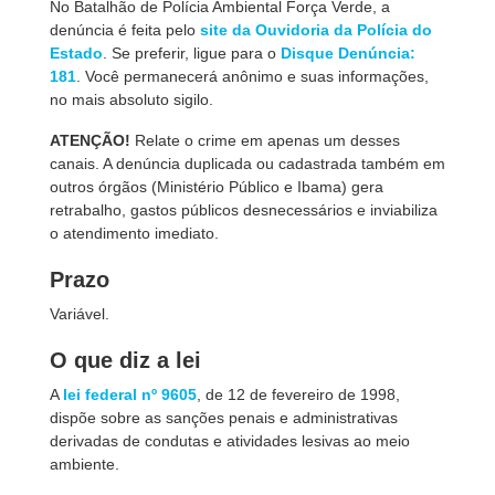
No Batalhão de Polícia Ambiental Força Verde, a
denúncia é feita pelo
site da Ouvidoria da Polícia do
Estado
. Se preferir, ligue para o
Disque Denúncia
:
181
. Você permanecerá anônimo e suas informações,
no mais absoluto sigilo.
ATENÇÃO!
Relate o crime em apenas um desses
canais. A denúncia duplicada ou cadastrada também em
outros órgãos (Ministério Público e Ibama) gera
retrabalho, gastos públicos desnecessários e inviabiliza
o atendimento imediato.
Prazo
Variável.
O que diz a lei
A
lei federal nº 9605
, de 12 de fevereiro de 1998,
dispõe sobre as sanções penais e administrativas
derivadas de condutas e atividades lesivas ao meio
ambiente.