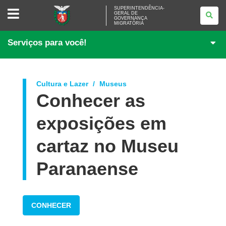
SUPERINTENDÊNCIA-
SUPERINTENDÊNCIA-
GERAL DE
GERAL
GOVERNANÇA
DE
MIGRATÓRIA
GOVERNANÇA
MIGRATÓRIA
Serviços para você!
Cultura e Lazer
Museus
Conhecer as
exposições em
cartaz no Museu
Paranaense
CONHECER