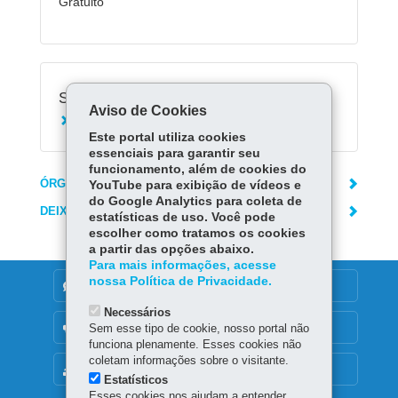
Gratuito
Serviços Relacionados:
Aviso de Cookies
Conhecer o Museu Paranaense em Curitiba
Este portal utiliza cookies
essenciais para garantir seu
funcionamento, além de cookies do
ÓRGÃO RESPONSÁVEL
YouTube para exibição de vídeos e
do Google Analytics para coleta de
DEIXE SUA OPINIÃO
estatísticas de uso. Você pode
escolher como tratamos os cookies
a partir das opções abaixo.
Para mais informações, acesse
nossa Política de Privacidade.
DENUNCIE CORRUPÇÃO
Necessários
OUVIDORIA
Sem esse tipo de cookie, nosso portal não
funciona plenamente. Esses cookies não
coletam informações sobre o visitante.
MAPA DO SITE
Estatísticos
Esses cookies nos ajudam a entender