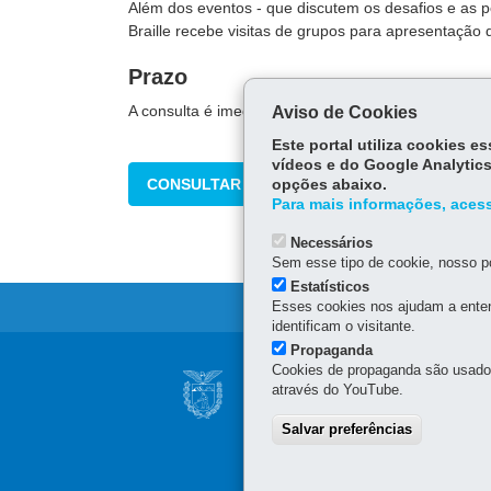
Além dos eventos - que discutem os desafios e as p
Braille recebe visitas de grupos para apresentação 
Prazo
A consulta é imediata.
Aviso de Cookies
Este portal utiliza cookies 
vídeos e do Google Analytics
CONSULTAR
opções abaixo.
Para mais informações, acess
Necessários
Sem esse tipo de cookie, nosso po
Estatísticos
Esses cookies nos ajudam a enten
identificam o visitante.
Propaganda
Navegação
Cookies de propaganda são usados 
AGÊNCIA DO MIG
através do YouTube.
principal
SUPERINTENDÊNC
Salvar preferências
Rua Marechal Deodoro, 80
80060-010
-
Curitiba
-
PR
Horário de atendimento: 