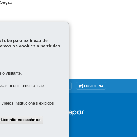
a Seção
ouTube para exibição de
tamos os cookies a partir das
o visitante.
tadas anonimamente, não
O SITE
DENUNCIE CORRUPÇÃO
OUVIDORIA
vídeos institucionais exibidos
okies não-necessários
draw consent