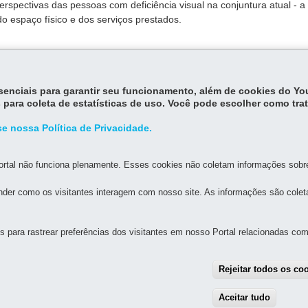
erspectivas das pessoas com deficiência visual na conjuntura atual - 
do espaço físico e dos serviços prestados.
essenciais para garantir seu funcionamento, além de cookies do Y
 para coleta de estatísticas de uso. Você pode escolher como tra
e nossa Política de Privacidade.
rtal não funciona plenamente. Esses cookies não coletam informações sobre 
der como os visitantes interagem com nosso site. As informações são cole
MAPA D
para rastrear preferências dos visitantes em nosso Portal relacionadas com 
RANTE
IA-GERAL DE GOVERNANÇA MIGRATÓRIA
Rejeitar todos os co
6 - Centro
MAPA
Aceitar tudo
With
das 8h30 às 18h