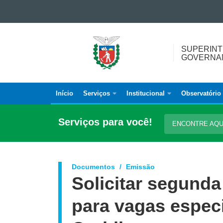
Ir para o conteúdo
Ir para a navegação
SUPERINTENDÊNCIA-
Ir para a busca
SUPERINT
GERAL
Mapa do site
GOVERNAN
DE
GOVERNANÇA
MIGRATÓRIA
Início
Serviços
Institucional
Observatório
Navegação
principal
Serviços para você!
ENCONTRE AQ
Documentos
Emissão
Solicitar segunda
para vagas espec