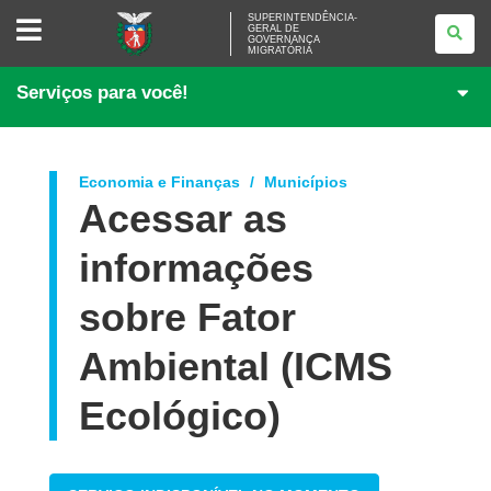
SUPERINTENDÊNCIA-
SUPERINTENDÊNCIA-
GERAL DE
GERAL
GOVERNANÇA
DE
MIGRATÓRIA
GOVERNANÇA
MIGRATÓRIA
Serviços para você!
Economia e Finanças
Municípios
Acessar as
informações
sobre Fator
Ambiental (ICMS
Ecológico)