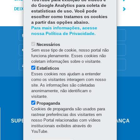
do Google Analytics para coleta de
DEIXE SUA OPINIÃO
estatísticas de uso. Você pode
escolher como tratamos os cookies
a partir das opções abaixo.
Para mais informações, acesse
nossa Política de Privacidade.
DENUNCIE CORRUPÇÃO
Necessários
OUVIDORIA
Sem esse tipo de cookie, nosso portal não
funciona plenamente. Esses cookies não
coletam informações sobre o visitante.
MAPA DO SITE
Estatísticos
Esses cookies nos ajudam a entender
como os visitantes interagem com nosso
Navegação
site. As informações são coletadas
anonimamente, não identificam o
principal
visitante.
Propaganda
Cookies de propaganda são usados para
AGÊNCIA DO MIGRANTE
rastrear preferências dos visitantes em
nosso Portal relacionadas com vídeos
SUPERINTENDÊNCIA-GERAL DE GOVERNANÇA
institucionais exibidos através do
MIGRATÓRIA
YouTube.
Rua Marechal Deodoro, 806 - Centro