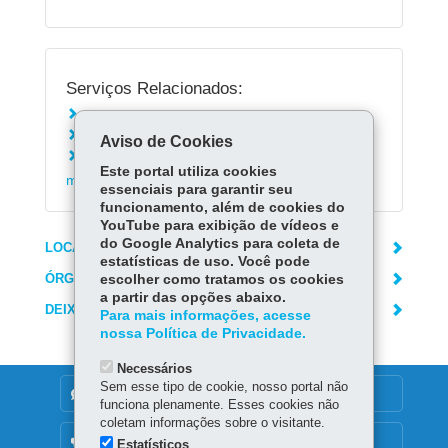
Serviços Relacionados:
Solicitar a renovação da carteira de motorista
Alterar a categoria da carteira de motorista
Aviso de Cookies
Acompanhar a emissão da carteira de
Este portal utiliza cookies
motorista
essenciais para garantir seu
funcionamento, além de cookies do
YouTube para exibição de vídeos e
do Google Analytics para coleta de
LOCAIS DE ATENDIMENTO
estatísticas de uso. Você pode
ÓRGÃO RESPONSÁVEL
escolher como tratamos os cookies
a partir das opções abaixo.
DEIXE SUA OPINIÃO
Para mais informações, acesse
nossa Política de Privacidade.
Necessários
Sem esse tipo de cookie, nosso portal não
DENUNCIE CORRUPÇÃO
funciona plenamente. Esses cookies não
coletam informações sobre o visitante.
OUVIDORIA
Estatísticos