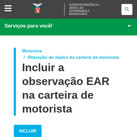
SUPERINTENDÊNCIA-
SUPERINTENDÊNCIA-
GERAL DE
GERAL
GOVERNANÇA
DE
MIGRATÓRIA
GOVERNANÇA
MIGRATÓRIA
Serviços para você!
Motorista
Alteração de dados da carteira de motorista
Incluir a
observação EAR
na carteira de
motorista
INCLUIR