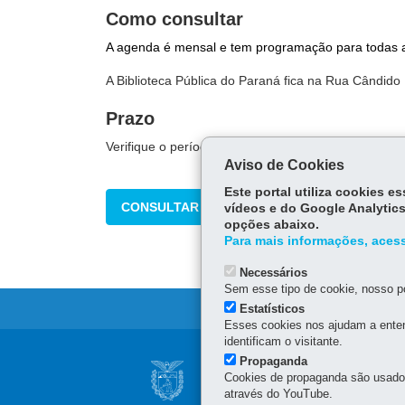
Como consultar
A agenda é mensal e tem programação para todas a
A Biblioteca Pública do Paraná fica na Rua Cândido 
Prazo
Verifique o período de inscrição e de realização de 
Aviso de Cookies
Este portal utiliza cookies 
CONSULTAR
vídeos e do Google Analytics
opções abaixo.
Para mais informações, acess
Necessários
Sem esse tipo de cookie, nosso po
Estatísticos
Esses cookies nos ajudam a enten
identificam o visitante.
Navegação
Propaganda
AGÊNCIA DO MIG
Cookies de propaganda são usados 
principal
através do YouTube.
SUPERINTENDÊNC