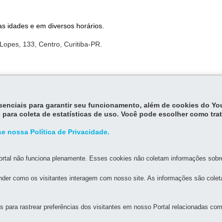
s idades e em diversos horários.
Lopes, 133, Centro, Curitiba-PR.
cada atividade.
essenciais para garantir seu funcionamento, além de cookies do Y
 para coleta de estatísticas de uso. Você pode escolher como tra
e nossa Política de Privacidade.
rtal não funciona plenamente. Esses cookies não coletam informações sobre 
MAPA D
der como os visitantes interagem com nosso site. As informações são cole
RANTE
para rastrear preferências dos visitantes em nosso Portal relacionadas com 
IA-GERAL DE GOVERNANÇA MIGRATÓRIA