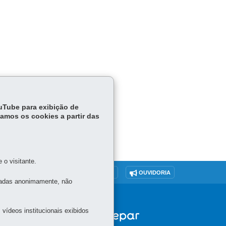
ouTube para exibição de
tamos os cookies a partir das
o visitante.
O SITE
DENUNCIE CORRUPÇÃO
OUVIDORIA
tadas anonimamente, não
vídeos institucionais exibidos