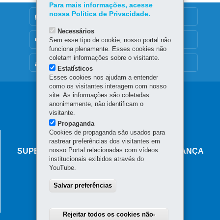
Para mais informações, acesse
nossa Política de Privacidade.
DENUNCIE CORRUPÇÃO
Necessários
OUVIDORIA
Sem esse tipo de cookie, nosso portal não
funciona plenamente. Esses cookies não
coletam informações sobre o visitante.
MAPA DO SITE
Estatísticos
Esses cookies nos ajudam a entender
como os visitantes interagem com nosso
Navegação
site. As informações são coletadas
anonimamente, não identificam o
principal
visitante.
Propaganda
Cookies de propaganda são usados para
AGÊNCIA DO MIGRANTE
rastrear preferências dos visitantes em
nosso Portal relacionadas com vídeos
SUPERINTENDÊNCIA-GERAL DE GOVERNANÇA
institucionais exibidos através do
MIGRATÓRIA
YouTube.
Rua Marechal Deodoro, 806 - Centro
Salvar preferências
80060-010
-
Curitiba
-
PR
MAPA
Horário de atendimento: das 8h30 às 18h
Rejeitar todos os cookies não-