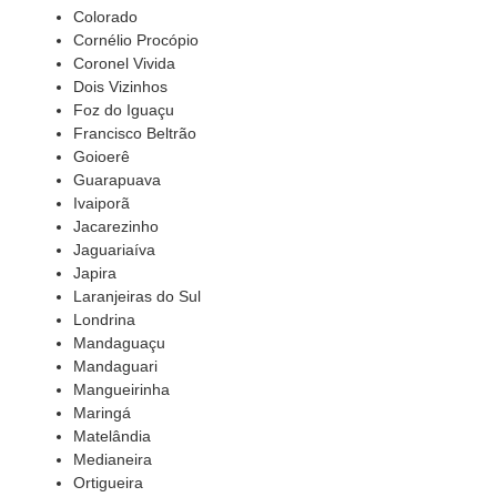
Colorado
Cornélio Procópio
Coronel Vivida
Dois Vizinhos
Foz do Iguaçu
Francisco Beltrão
Goioerê
Guarapuava
Ivaiporã
Jacarezinho
Jaguariaíva
Japira
Laranjeiras do Sul
Londrina
Mandaguaçu
Mandaguari
Mangueirinha
Maringá
Matelândia
Medianeira
Ortigueira