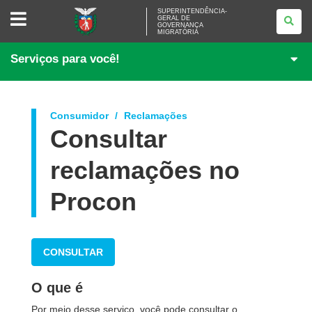
SUPERINTENDÊNCIA-
SUPERINTENDÊNCIA-
GERAL DE
GERAL
GOVERNANÇA
DE
MIGRATÓRIA
GOVERNANÇA
MIGRATÓRIA
Serviços para você!
Consumidor
Reclamações
Consultar
reclamações no
Procon
CONSULTAR
O que é
Por meio desse serviço, você pode consultar o