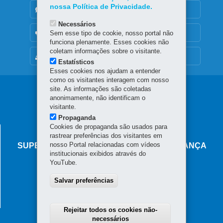
nossa Política de Privacidade.
DENUNCIE CORRUPÇÃO
Necessários
OUVIDORIA
Sem esse tipo de cookie, nosso portal não
funciona plenamente. Esses cookies não
coletam informações sobre o visitante.
MAPA DO SITE
Estatísticos
Esses cookies nos ajudam a entender
como os visitantes interagem com nosso
Navegação
site. As informações são coletadas
anonimamente, não identificam o
principal
visitante.
Propaganda
Cookies de propaganda são usados para
AGÊNCIA DO MIGRANTE
rastrear preferências dos visitantes em
nosso Portal relacionadas com vídeos
SUPERINTENDÊNCIA-GERAL DE GOVERNANÇA
institucionais exibidos através do
MIGRATÓRIA
YouTube.
Rua Marechal Deodoro, 806 - Centro
Salvar preferências
80060-010
-
Curitiba
-
PR
MAPA
Horário de atendimento: das 8h30 às 18h
Rejeitar todos os cookies não-
necessários