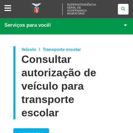
SUPERINTENDÊNCIA-
SUPERINTENDÊNCIA-
GERAL DE
GERAL
GOVERNANÇA
DE
MIGRATÓRIA
GOVERNANÇA
MIGRATÓRIA
Serviços para você!
Veículo
Transporte escolar
Consultar
autorização de
veículo para
transporte
escolar