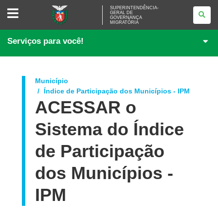
SUPERINTENDÊNCIA-
SUPERINTENDÊNCIA-
GERAL DE
GERAL
GOVERNANÇA
DE
MIGRATÓRIA
GOVERNANÇA
MIGRATÓRIA
Serviços para você!
Município
Índice de Participação dos Municípios - IPM
ACESSAR o
Sistema do Índice
de Participação
dos Municípios -
IPM