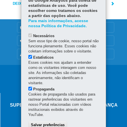
do Google Analytics para coleta de
DEIXE SUA OPINIÃO
estatísticas de uso. Você pode
escolher como tratamos os cookies
a partir das opções abaixo.
Para mais informações, acesse
nossa Política de Privacidade.
DENUNCIE CORRUPÇÃO
Necessários
OUVIDORIA
Sem esse tipo de cookie, nosso portal não
funciona plenamente. Esses cookies não
coletam informações sobre o visitante.
MAPA DO SITE
Estatísticos
Esses cookies nos ajudam a entender
como os visitantes interagem com nosso
Navegação
site. As informações são coletadas
anonimamente, não identificam o
principal
visitante.
Propaganda
Cookies de propaganda são usados para
AGÊNCIA DO MIGRANTE
rastrear preferências dos visitantes em
nosso Portal relacionadas com vídeos
SUPERINTENDÊNCIA-GERAL DE GOVERNANÇA
institucionais exibidos através do
MIGRATÓRIA
YouTube.
Rua Marechal Deodoro, 806 - Centro
Salvar preferências
80060-010
-
Curitiba
-
PR
MAPA