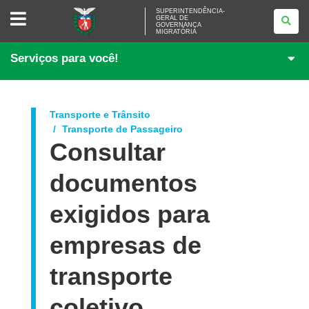
SUPERINTENDÊNCIA-
SUPERINTENDÊNCIA-
GERAL DE
GERAL
GOVERNANÇA
DE
MIGRATÓRIA
GOVERNANÇA
MIGRATÓRIA
Serviços para você!
Transporte e Trânsito
Transporte de Passageiro
Consultar
documentos
exigidos para
empresas de
transporte
coletivo