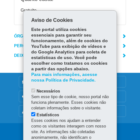
Gratuito.
Aviso de Cookies
Este portal utiliza cookies
essenciais para garantir seu
ÓRGÃO RESPONSÁVEL
funcionamento, além de cookies do
PERGUNTAS FREQUENTES
YouTube para exibição de vídeos e
do Google Analytics para coleta de
DEIXE SUA OPINIÃO
estatísticas de uso. Você pode
escolher como tratamos os cookies
a partir das opções abaixo.
Para mais informações, acesse
nossa Política de Privacidade.
DENUNCIE CORRUPÇÃO
Necessários
OUVIDORIA
Sem esse tipo de cookie, nosso portal não
funciona plenamente. Esses cookies não
coletam informações sobre o visitante.
MAPA DO SITE
Estatísticos
Esses cookies nos ajudam a entender
como os visitantes interagem com nosso
Navegação
site. As informações são coletadas
anonimamente, não identificam o