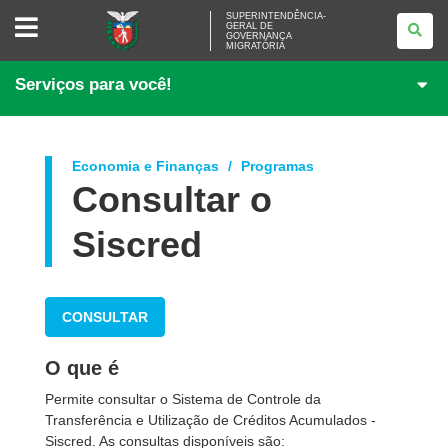
SUPERINTENDÊNCIA-
SUPERINTENDÊNCIA-
GERAL DE
GERAL
GOVERNANÇA
DE
MIGRATÓRIA
GOVERNANÇA
MIGRATÓRIA
Serviços para você!
Economia e Finanças
Programas
Consultar o
Siscred
CONSULTAR
O que é
Permite consultar o Sistema de Controle da
Transferência e Utilização de Créditos Acumulados -
Siscred. As consultas disponíveis são: