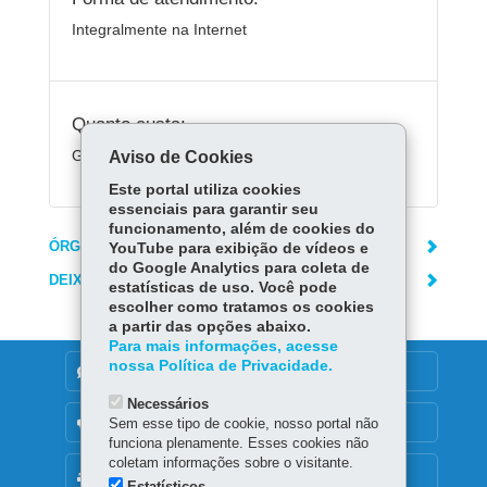
Integralmente na Internet
Quanto custa:
Gratuito
Aviso de Cookies
Este portal utiliza cookies
essenciais para garantir seu
funcionamento, além de cookies do
ÓRGÃO RESPONSÁVEL
YouTube para exibição de vídeos e
do Google Analytics para coleta de
DEIXE SUA OPINIÃO
estatísticas de uso. Você pode
escolher como tratamos os cookies
a partir das opções abaixo.
Para mais informações, acesse
nossa Política de Privacidade.
DENUNCIE CORRUPÇÃO
Necessários
OUVIDORIA
Sem esse tipo de cookie, nosso portal não
funciona plenamente. Esses cookies não
coletam informações sobre o visitante.
MAPA DO SITE
Estatísticos