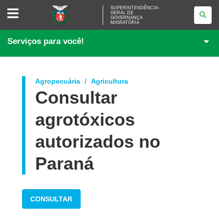
SUPERINTENDÊNCIA-
SUPERINTENDÊNCIA-
GERAL DE
GERAL
GOVERNANÇA
DE
MIGRATÓRIA
GOVERNANÇA
MIGRATÓRIA
Serviços para você!
Agropecuária
Agricultura
Consultar
agrotóxicos
autorizados no
Paraná
CONSULTAR