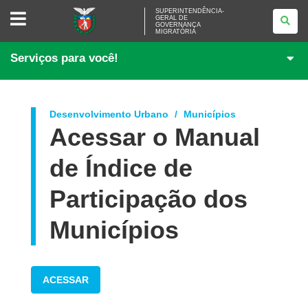
SUPERINTENDÊNCIA-
SUPERINTENDÊNCIA-
GERAL DE
GERAL
GOVERNANÇA
DE
MIGRATÓRIA
GOVERNANÇA
MIGRATÓRIA
Serviços para você!
Desenvolvimento Urbano
Municípios
Acessar o Manual
de Índice de
Participação dos
Municípios
ACESSAR