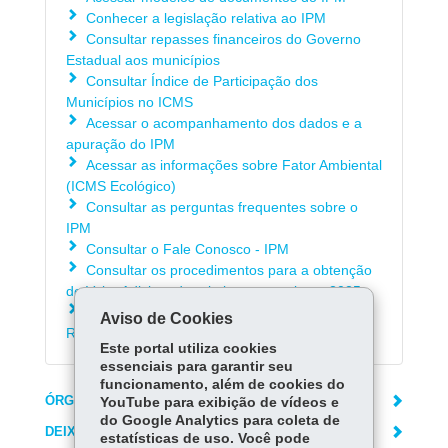
Conhecer a legislação relativa ao IPM
Consultar repasses financeiros do Governo
Estadual aos municípios
Consultar Índice de Participação dos
Municípios no ICMS
Acessar o acompanhamento dos dados e a
apuração do IPM
Acessar as informações sobre Fator Ambiental
(ICMS Ecológico)
Consultar as perguntas frequentes sobre o
IPM
Consultar o Fale Conosco - IPM
Consultar os procedimentos para a obtenção
do Valor Adicionado relativo ao ano-base 2025
Acessar o Manual e-Protocolo para
Aviso de Cookies
Recursos/Impugnações ao IPM Provisório
Este portal utiliza cookies
essenciais para garantir seu
funcionamento, além de cookies do
ÓRGÃO RESPONSÁVEL
YouTube para exibição de vídeos e
do Google Analytics para coleta de
DEIXE SUA OPINIÃO
estatísticas de uso. Você pode