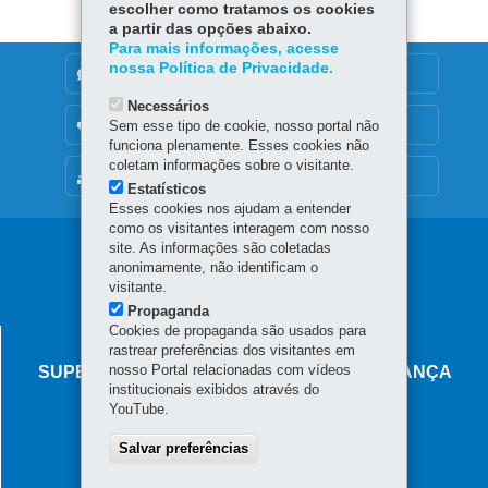
escolher como tratamos os cookies
a partir das opções abaixo.
Para mais informações, acesse
nossa Política de Privacidade.
DENUNCIE CORRUPÇÃO
Necessários
OUVIDORIA
Sem esse tipo de cookie, nosso portal não
funciona plenamente. Esses cookies não
coletam informações sobre o visitante.
MAPA DO SITE
Estatísticos
Esses cookies nos ajudam a entender
como os visitantes interagem com nosso
Navegação
site. As informações são coletadas
anonimamente, não identificam o
principal
visitante.
Propaganda
Cookies de propaganda são usados para
AGÊNCIA DO MIGRANTE
rastrear preferências dos visitantes em
nosso Portal relacionadas com vídeos
SUPERINTENDÊNCIA-GERAL DE GOVERNANÇA
institucionais exibidos através do
MIGRATÓRIA
YouTube.
Rua Marechal Deodoro, 806 - Centro
Salvar preferências
80060-010
-
Curitiba
-
PR
MAPA
Horário de atendimento: das 8h30 às 18h