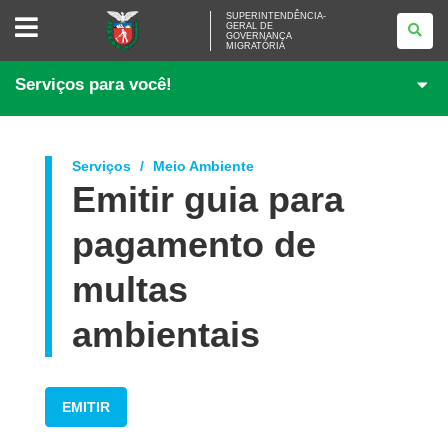
SUPERINTENDÊNCIA-
SUPERINTENDÊNCIA-
GERAL DE
GERAL
GOVERNANÇA
DE
MIGRATÓRIA
GOVERNANÇA
MIGRATÓRIA
Serviços para você!
Serviços
Meio Ambiente
Emitir guia para
pagamento de
multas
ambientais
EMITIR