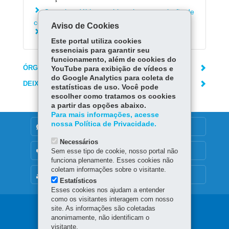
Consultar débitos ambientais para emissão de
certidão negativa
Aviso de Cookies
Converter multas ambientais
Este portal utiliza cookies
essenciais para garantir seu
funcionamento, além de cookies do
ÓRGÃO RESPONSÁVEL
YouTube para exibição de vídeos e
do Google Analytics para coleta de
DEIXE SUA OPINIÃO
estatísticas de uso. Você pode
escolher como tratamos os cookies
a partir das opções abaixo.
Para mais informações, acesse
nossa Política de Privacidade.
DENUNCIE CORRUPÇÃO
Necessários
OUVIDORIA
Sem esse tipo de cookie, nosso portal não
funciona plenamente. Esses cookies não
coletam informações sobre o visitante.
MAPA DO SITE
Estatísticos
Esses cookies nos ajudam a entender
como os visitantes interagem com nosso
Navegação
site. As informações são coletadas
anonimamente, não identificam o
visitante.